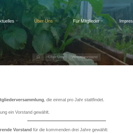
ktuelles
Über Uns
Für Mitglieder
Impre
Start
Über Uns
Vereinsvorstand
tgliederversammlung
, die einmal pro Jahr stattfindet.
lung ein Vorstand gewählt.
hrende Vorstand
für die kommenden drei Jahre gewählt: