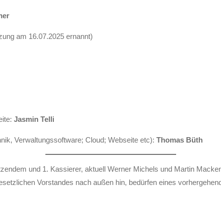
mer
tzung am 16.07.2025 ernannt)
eite:
Jasmin Telli
hnik, Verwaltungssoftware; Cloud; Webseite etc):
Thomas Büth
tzendem und 1. Kassierer, aktuell Werner Michels und Martin Mackenb
gesetzlichen Vorstandes nach außen hin, bedürfen eines vorhergehe