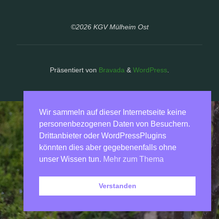
©2026 KGV Mülheim Ost
Präsentiert von
Bravada
&
WordPress
.
Wir sammeln auf dieser Internetseite keine
personenbezogenen Daten von Besuchern.
Drittanbieter oder WordPressPlugins
könnten dies aber gegebenenfalls ohne
unser Wissen tun.
Mehr zum Thema
Verstanden