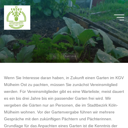
Zum
Inhalt
springen
KGV
Mülheim
Ost
HERZLICH
WILLKOMMEN
AUF
DER
WEBSITE
DES
Start
Über Uns
KGV
MÜLHEIM
OST
Wenn Sie Interesse daran haben, in Zukunft einen Garten im KGV
Mülheim Ost zu pachten, müssen Sie zunächst Vereinsmitglied
werden. Für Vereinsmitglieder gibt es eine Warteliste; meist dauert
es ein bis drei Jahre bis ein passender Garten frei wird. Wir
vergeben die Gärten nur an Personen, die im Stadtbezirk Köln-
Mülheim wohnen. Vor der Gartenvergabe führen wir mehrere
Gespräche mit den zukünftigen Pächtern und Pächterinnen.
Grundlage für das Anpachten eines Garten ist die Kenntnis der