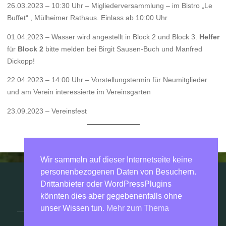
26.03.2023 – 10:30 Uhr – Migliederversammlung – im Bistro „Le
Buffet“ , Mülheimer Rathaus. Einlass ab 10:00 Uhr
01.04.2023 – Wasser wird angestellt in Block 2 und Block 3.
Helfer
für
Block 2
bitte melden bei Birgit Sausen-Buch und Manfred
Dickopp!
22.04.2023 – 14:00 Uhr – Vorstellungstermin für Neumitglieder
und am Verein interessierte im Vereinsgarten
23.09.2023 – Vereinsfest
Wir sammeln auf dieser Internetseite keine
personenbezogenen Daten von Besuchern.
Drittanbieter oder WordPressPlugins
©2026 KGV Mülheim Ost
könnten dies aber gegebenenfalls ohne
unser Wissen tun.
Mehr zum Thema