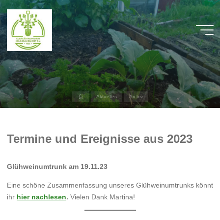
Zum
Inhalt
springen
KGV
Mülheim
Ost
HERZLICH
WILLKOMMEN
AUF
DER
WEBSITE
DES
Start
Aktuelles
Archiv
KGV
MÜLHEIM
OST
Termine und Ereignisse aus 2023
Glühweinumtrunk am 19.11.23
Eine schöne Zusammenfassung unseres Glühweinumtrunks könnt
ihr
hier nachlesen
.
Vielen Dank Martina!